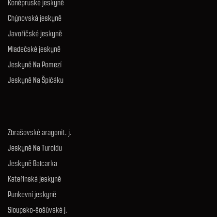
Koněpruské jeskyně
Chýnovská jeskyně
Javoříčské jeskyně
Mladečské jeskyně
Jeskyně Na Pomezí
Jeskyně Na Špičáku
Zbrašovské aragonit. j.
Jeskyně Na Turoldu
Jeskyně Balcarka
Kateřinská jeskyně
Punkevní jeskyně
Sloupsko-šošůvské j.