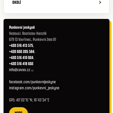
OKOLÍ
Punkevní jeskyně
Vedoucí: Rostislav Hanzlík
679 13 Vavřinec, Punkevní žleb 81
+420 516 413 575
,
+420 602 205 584
,
+420 516 410 024
,
+420 516 418 602
info@caves.cz
facebook.com/punkevnijeskyne
instagram.com/punkevni_jeskyne
GPS: 49°22′15″N; 16°43′34″E