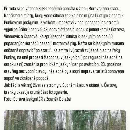
Příroda si na Vánoce 2023 nepěkně pohrála s žleby Moravského krasu.
Například s místy, kudy vede silnice ze Skalního mlýna Pustým žlebem k
Punkevním jeskyním. K velkému množství v noci popadaných stromů
vyjeli na Štědrý den v 8:49 jedovničtí hasiči spolu s jednotkami z Ostrova,
Vilémovic a Krasové. Ke zprůjezdnění silnice k jeskyním na cca 30
popadaných listnáčů nasadili motorové pily. Nafta se k jeskyním musela
dočasně dopravit "po staru". Kalamita i výrazně zvýšená hladina řeky
Punkvy na dně propasti Macocha, v jeskyních (i po regulaci následně na
odtoku z ní) zabránila prohlídkám jeskyní den po svátcích, 28. prosince
otevřely bez vodní plavby, následně byla lodní doprava turistů obnovena
aspoň ve zkrácené podobě.
Jak řádila větrný živel se stromy v Suchém žlebu v oblasti u Čertovy
branky ukazuje druhá část fotogalerie.
Foto: Správa jeskyní ČR a Zdeněk Doležel