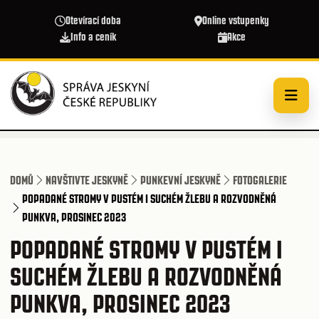
Přejít k hlavnímu obsahu
Otevírací doba
Online vstupenky
Info a ceník
Akce
DOMŮ
NAVŠTIVTE JESKYNĚ
PUNKEVNÍ JESKYNĚ
FOTOGALERIE
POPADANÉ STROMY V PUSTÉM I SUCHÉM ŽLEBU A ROZVODNĚNÁ
PUNKVA, PROSINEC 2023
POPADANÉ STROMY V PUSTÉM I
SUCHÉM ŽLEBU A ROZVODNĚNÁ
PUNKVA, PROSINEC 2023