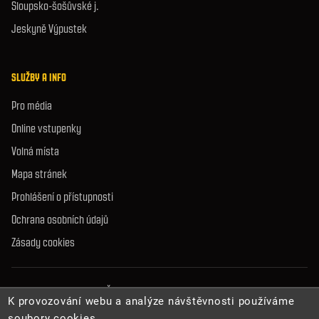
Sloupsko-šošůvské j.
Jeskyně Výpustek
SLUŽBY A INFO
Pro média
Online vstupenky
Volná místa
Mapa stránek
Prohlášení o přístupnosti
Ochrana osobních údajů
Zásady cookies
© 2026 Správa jeskyní České republiky. Všechna práva vyhrazena.
K provozování webu a analýze návštěvnosti používáme
soubory cookies.