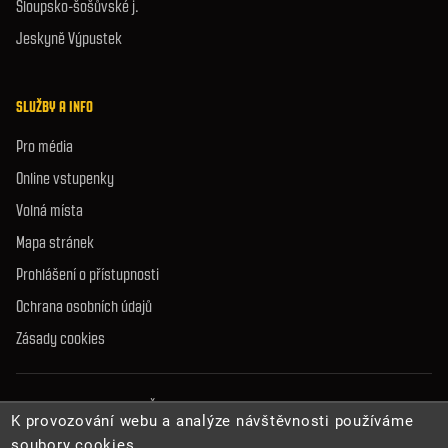
Sloupsko-šošůvské j.
Jeskyně Výpustek
SLUŽBY A INFO
Pro média
Online vstupenky
Volná místa
Mapa stránek
Prohlášení o přístupnosti
Ochrana osobních údajů
Zásady cookies
© 2026 Správa jeskyní České republiky. Všechna práva vyhrazena.
K provozování webu a analýze návštěvnosti používáme
soubory cookies.