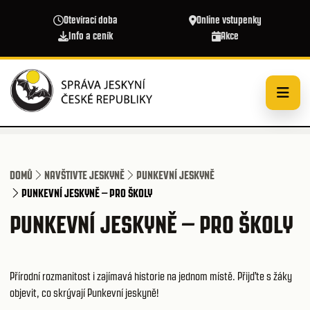
Přejít k hlavnímu obsahu
Otevírací doba
Online vstupenky
Info a ceník
Akce
DOMŮ
NAVŠTIVTE JESKYNĚ
PUNKEVNÍ JESKYNĚ
PUNKEVNÍ JESKYNĚ – PRO ŠKOLY
PUNKEVNÍ JESKYNĚ – PRO ŠKOLY
Přírodní rozmanitost i zajímavá historie na jednom místě. Přijďte s žáky
objevit, co skrývají Punkevní jeskyně!