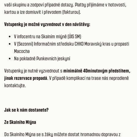
vaši skupinu a zodpoví případné dotazy. Platby přijímáme v hotovosti,
kartou a lze domluvit i převodem (fakturou).
Vstupenky je možné vyzvednout v den návštěvy:
V infocentru na Skalním mlýně (ÚIS SM)
V (Sezonní) Informačním středisku CHKO Moravský kras u propasti
Macocha
Na pokladně Punkevních jeskyní
Vstupenky je nutné vyzvednout s
minimálně 40minutovým předstihem,
jinak rezervace propadá
. V případě komplikací na trase nás neprodleně
kontaktujte.
Jak se k nám dostanete?
Ze Skalního Mlýna
Do Skalního Mlýna se s žáky můžete dostat hromadnou dopravou z