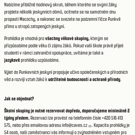
Nabízíme přibližně hodinový okruh, během kterého se svými žáky
projdete několik jeskynních dómů, ocitnete se na samotném dnu
propasti Macochy, a nakonec se svezete na podzemní říčce Punkvě
přímo u stropů zatopených jeskyní.
Prohlídka je vhodná pro
všechny věkové skupiny,
kterým se
přizpůsobíme podle věku či zájmu žáků. Pokud vaší škole právě přijeli
studenti v rámci zahraniční spolupráce, uvítáme je také a
jazykově
prohlídku uzpůsobíme.
Výlet do Punkevních jeskyní propojuje učivo společenských a přírodních
věd a rozvíjí vztah žáků k
udržitelné budoucnosti a ochraně přírody
.
Jak se objednat?
Školní skupiny je nutné rezervovat dopředu, doporučujeme minimálně 2
týdny předem.
Rezervaci lze provést na telefonním čísle +420 516 413
575, nebo přes emailovou adresu
info@caves.cz
. Kapacita prohlídky je
54 osob, naši zaměstnanci vás informují o zvýhodněném vstupném pro