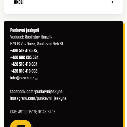
OKOLÍ
Punkevní jeskyně
Vedoucí: Rostislav Hanzlík
679 13 Vavřinec, Punkevní žleb 81
+420 516 413 575
,
+420 602 205 584
,
+420 516 410 024
,
+420 516 418 602
info@caves.cz
facebook.com/punkevnijeskyne
instagram.com/punkevni_jeskyne
GPS: 49°22′15″N; 16°43′34″E
MAPA