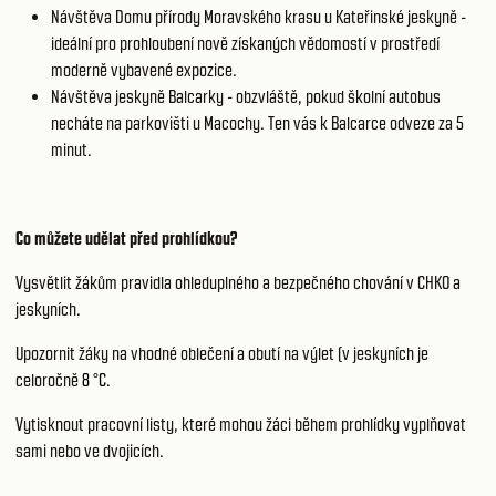
Návštěva Domu přírody Moravského krasu u Kateřinské jeskyně -
ideální pro prohloubení nově získaných vědomostí v prostředí
moderně vybavené expozice.
Návštěva jeskyně Balcarky - obzvláště, pokud školní autobus
necháte na parkovišti u Macochy. Ten vás k Balcarce odveze za 5
minut.
Co můžete udělat před prohlídkou?
Vysvětlit žákům pravidla ohleduplného a bezpečného chování v CHKO a
jeskyních.
Upozornit žáky na vhodné oblečení a obutí na výlet (v jeskyních je
celoročně
8 °C.
Vytisknout pracovní listy, které mohou žáci během prohlídky vyplňovat
sami nebo ve dvojicích.