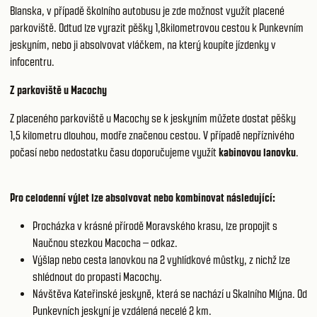
Blanska, v případě školního autobusu je zde možnost využít placené
parkoviště. Odtud lze vyrazit pěšky 1,8kilometrovou cestou k Punkevním
jeskyním, nebo ji absolvovat vláčkem, na který koupíte jízdenky v
infocentru.
Z parkoviště u Macochy
Z placeného parkoviště u Macochy se k jeskyním můžete dostat pěšky
1,5 kilometru dlouhou, modře značenou cestou. V případě nepříznivého
počasí nebo nedostatku času doporučujeme využít
kabinovou lanovku
.
Pro celodenní výlet lze absolvovat nebo kombinovat následující:
Procházka v krásné přírodě Moravského krasu, lze propojit s
Naučnou stezkou Macocha – odkaz.
Výšlap nebo cesta lanovkou na 2 vyhlídkové můstky, z nichž lze
shlédnout do propasti Macochy.
Návštěva Kateřinské jeskyně, která se nachází u Skalního Mlýna. Od
Punkevních jeskyní je vzdálená necelé 2 km.