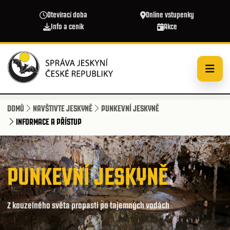
Přejít k hlavnímu obsahu
Otevírací doba
Online vstupenky
Info a ceník
Akce
DOMŮ
NAVŠTIVTE JESKYNĚ
PUNKEVNÍ JESKYNĚ
INFORMACE A PŘÍSTUP
PUNKEVNÍ JESKYNĚ
Z kouzelného světa propasti po tajemných vodách