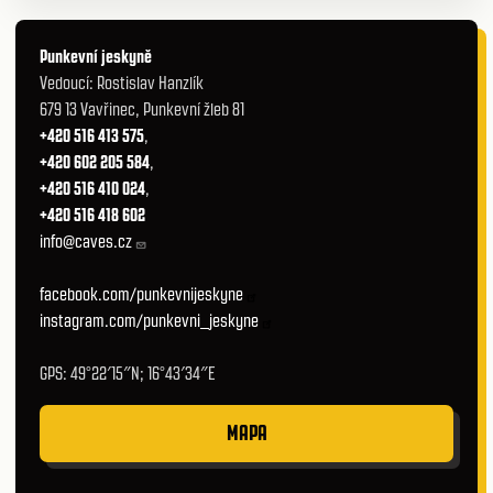
Punkevní jeskyně
Vedoucí: Rostislav Hanzlík
679 13 Vavřinec, Punkevní žleb 81
+420 516 413 575
,
+420 602 205 584
,
+420 516 410 024
,
+420 516 418 602
info@caves.cz
facebook.com/punkevnijeskyne
instagram.com/punkevni_jeskyne
GPS: 49°22′15″N; 16°43′34″E
MAPA