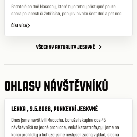
Badatelé na dně Macochy, které bylo tehdy přístupné pouze
shora po lanech či žebřících, pobyli v bivaku šest dnů a pět nocí.
Číst více
VŠECHNY AKTUALITY JESKYNĚ
OHLASY NÁVŠTĚVNÍKŮ
LENKA , 9.5.2026, PUNKEVNÍ JESKYNĚ
Dnes jsme navštívili Macochu, bohužel skupina cca 45
návštěvníků na jedné prohlidce, velká katastrofa,byli jsme na
konci prohlídky a bohužel jsme neslyšeli žádný výklad, slečna