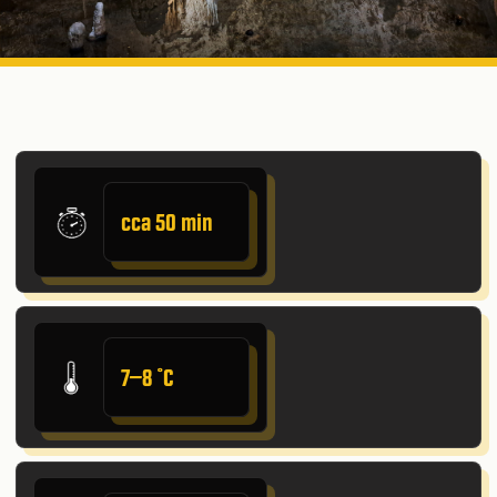
cca 50 min
7–8 ˚C