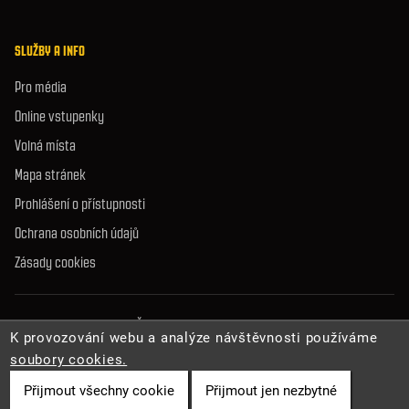
SLUŽBY A INFO
Pro média
Online vstupenky
Volná místa
Mapa stránek
Prohlášení o přístupnosti
Ochrana osobních údajů
Zásady cookies
© 2026 Správa jeskyní České republiky. Všechna práva vyhrazena.
K provozování webu a analýze návštěvnosti používáme
soubory cookies.
Přijmout všechny cookie
Přijmout jen nezbytné
Cookies