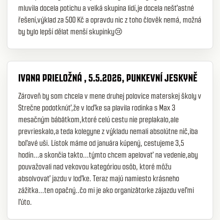
mluvila docela potichu a velká skupina lidí,je docela nešťastné
řešení,výklad za 500 Kč a opravdu nic z toho člověk nemá, možná
by bylo lepší dělat menší skupinky😢
IVANA PRIELOŽNÁ , 5.5.2026, PUNKEVNÍ JESKYNĚ
Zároveň by som chcela v mene druhej polovice materskej školy v
Strečne podotknúť,že v loďke sa plavila rodinka s Max 3
mesačným bábātkom,ktoré celú cestu nie preplakalo,ale
prevrieskalo,a teda kolegyne z výkladu nemali absolútne nič,iba
boľavé uši. Lístok máme od januára kúpený, cestujeme 3,5
hodín...a skončia takto...týmto chcem apelovať na vedenie,aby
pouvažovali nad vekovou kategóriou osôb, ktoré môžu
absolvovať jazdu v loďke. Teraz majú namiesto krásneho
zážitka...ten opačný..čo mi je ako organizãtorke zájazdu veľmi
ľúto.