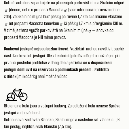
Auto či autobus zaparkujete na placených parkovištích na
Skalním mlýně
(denně) nebo u propasti
Macocha
(více informací
o provozní době
zde
). Ze Skalního mlýna buď pěšky po rovině 1,7 km či
silničním vláčkem
od propasti Macocha
lanovkou
či pěšky 1,7 km s převýšením 130 m.
V zimě je třeba využít parkoviště na
Skalním mlýně
– lanovka od
propasti Macocha je I-III mimo provoz.
Punkevní jeskyně nejsou bezbariérové
. Vozíčkáři mohou navštívit suché
části Punkevních jeskyní. Ale z technických důvodů je to možné jen při
první či poslední prohlídce v daný den a
je třeba se s dispečinkem
jeskyní domluvit na rezervaci a podmínkách předem
. Prohlídka
s dětskými kočárky není možná vůbec.
Stojany na kola jsou u vstupní budovy. Za odložená kola nenese Správa
jeskyní zodpovědnost.
Autobusová zastávka Blansko, Skalní mlýn a následně sil. vláček či 1,6
km pěšky; nejbližší vlak Blansko (7,5 km).