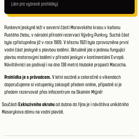
(Jen pro vybrané prohlídky)
Punkevní jeskyně leží v severní části Moravského krasu v kaňonu
Pustého žlebu, v národní přírodní rezervaci Vývěry Punkvy. Suchá část
byla zpřístupněna již v roce 1909. V březnu 1921 byla zprovozněna první
vodní část jeskyně s plavbou loděmi. Aktuálně jde o jedinou fungující
plavbu motorovými loděmi v přírodní jeskyni v kontinentální Evropě.
Návštěvníci se podívají i na dno 138 metrů hluboké propasti Macocha.
Prohlídka je s průvodcem.
V letní sezóně a celoročně o víkendech
doporučujeme si vstupenky zakoupit předem online, případně si je
předem rezervovat přes
infocentrum na Skalním Mlýně
!
Součástí
Exkluzivního okruhu
od dubna do října je i návštěva unikátního
Masarykova dómu na vodní plavbě.