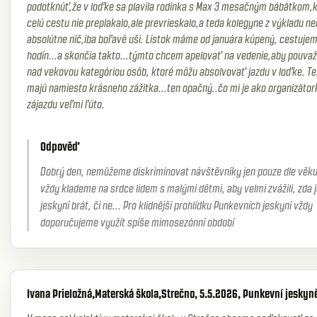
podotknúť,že v loďke sa plavila rodinka s Max 3 mesačným bábātkom,
celú cestu nie preplakalo,ale prevrieskalo,a teda kolegyne z výkladu ne
absolútne nič,iba boľavé uši. Lístok máme od januára kúpený, cestujem
hodín...a skončia takto...týmto chcem apelovať na vedenie,aby pouvaž
nad vekovou kategóriou osôb, ktoré môžu absolvovať jazdu v loďke. Te
majú namiesto krásneho zážitka...ten opačný..čo mi je ako organizãtor
zájazdu veľmi ľúto.
Odpověď
Dobrý den, nemůžeme diskriminovat návštěvníky jen pouze dle věku
vždy klademe na srdce lidem s malými dětmi, aby velmi zvážili, zda j
jeskyní brát, či ne... Pro klidnější prohlídku Punkevních jeskyní vždy
doporučujeme využít spíše mimosezónní období
Ivana Prieložná,Materská škola,Strečno, 5.5.2026, Punkevní jeskyn