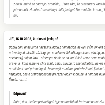
z další, méně se courající prohlídky. Jsme rádi, že prezentaci kapitán
jste ocenili. zkuste třeba někdy i další jeskyně Moravského krasu ;)
dny
Jiří , 16.10.2025, Punkevní jeskyně
Dobrý den, dnes jsme navštívili jedny z nejhezčích jeskyní v ČR, skvělá 
průvodkyně, skvělé zážitky, jen snad nezvládnutí organizace plavby po
celý dobrý dojem kazí...přece jen tísnit se na lodi 4 lidé vedle sebe není 
pravé, a i když jsme všichni štíhlí, celou plavbu to znehodnotilo. Zjevně i
prohlášení paní průvodkyně, že se vejít musíme, protože žádná jiná loď 
nepojede, došlo pravděpodobně při rezervacích k chybě, a holt nás bylo
Škoda, no...J.
Odpověď
Dobrý den, hláška průvodkyně byla samozřejmě žertovná nadsázka.