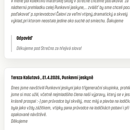
V mene pol kolektívu materskej školy v Strečne chceme poďakovať za
nádhernú prehliadku celej Punkevní jaskyne,.. zvlášť by sme chceli poc
poďakovať p.sprievodcovi Čalovi za veľmi vtipný,dramatický a skvelý
výklad,pri ktorom neostalo jedine oko suchē od smiechu. Ďakujeme
Odpověď
Děkujeme pod Strečno za hřejivá slova!
Tereza Košutová , 21.4.2026, Punkevní jeskyně
Dnes jsme navštívili Punkevní jeskyni jako třígenerační skupinka, prohl
jsme si moc užili, včetně nejmladšího člena naší výpravy, který se v je
krásně prospal :-) pan průvodce byl skvělý, moc milý a plavba na lodič
byla jako vždy zážitkem, vtípky pana průvodce na lodičkách pobaví i při
opakované návštěvě.
Děkujeme