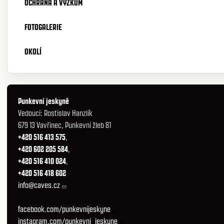
OCHRANA A VÝZKUM
FOTOGALERIE
OKOLÍ
Punkevní jeskyně
Vedoucí: Rostislav Hanzlík
679 13 Vavřinec, Punkevní žleb 81
+420 516 413 575
,
+420 602 205 584
,
+420 516 410 024
,
+420 516 418 602
info@caves.cz
facebook.com/punkevnijeskyne
instagram.com/punkevni_jeskyne