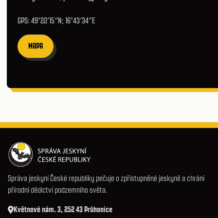
GPS: 49°22′15″N; 16°43′34″E
MAPA
Správa jeskyní České republiky pečuje o zpřístupněné jeskyně a chrání
přírodní dědictví podzemního světa.
Květnové nám. 3, 252 43 Průhonice