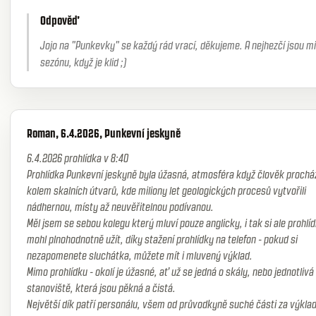
Odpověď
Jojo na "Punkevky" se každý rád vrací, děkujeme. A nejhezčí jsou 
sezónu, když je klid ;)
Roman, 6.4.2026, Punkevní jeskyně
6.4.2026 prohlídka v 8:40
Prohlídka Punkevní jeskyně byla úžasná, atmosféra když člověk prochá
kolem skalních útvarů, kde miliony let geologických procesů vytvořili
nádhernou, místy až neuvěřitelnou podívanou.
Měl jsem se sebou kolegu který mluví pouze anglicky, i tak si ale prohlí
mohl plnohodnotně užít, díky stažení prohlídky na telefon - pokud si
nezapomenete sluchátka, můžete mít i mluvený výklad.
Mimo prohlídku - okolí je úžasné, ať už se jedná o skály, nebo jednotlivá
stanoviště, která jsou pěkná a čistá.
Největší dík patří personálu, všem od průvodkyně suché části za výklad