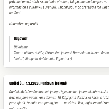
průvodci mokré části za nevšední přednes, tak po moc hodnou paní na
informacích a v krámku suvenýrů, všichni jsou moc přátelští a jde vidět 
nadšení.
Mohu vřele doporučit
Odpověď
Děkujeme.
Zkuste někdy i další zpřístupněné jeskyně Moravského krasu - Balca
"Kaču", Sloupsko-šošůvské a Výpustek ;)
Ondřej Š., 14.3.2026, Punkevní jeskyně
Dnešní návštěva Punkevních jeskyní byla doslova jeskynní dobrodružstv
dřív, než jsme vůbec vešli dovnitř. 😄 Když jsme dorazili ke kase, s hrů
jsme zjistili, že naše vstupenky jsou… na zítřek. Ano, logistika naší rod
opět zazářila.