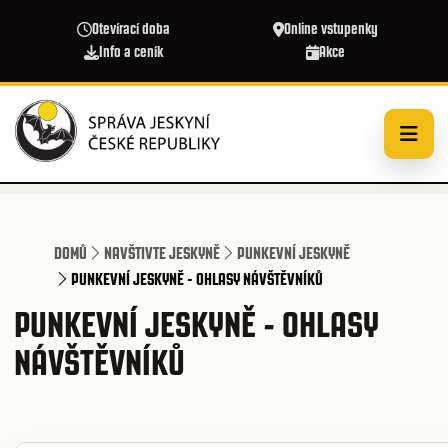
Přejít k hlavnímu obsahu
Otevírací doba
Online vstupenky
Info a ceník
Akce
DOMŮ
NAVŠTIVTE JESKYNĚ
PUNKEVNÍ JESKYNĚ
PUNKEVNÍ JESKYNĚ - OHLASY NÁVŠTĚVNÍKŮ
PUNKEVNÍ JESKYNĚ - OHLASY
NÁVŠTĚVNÍKŮ