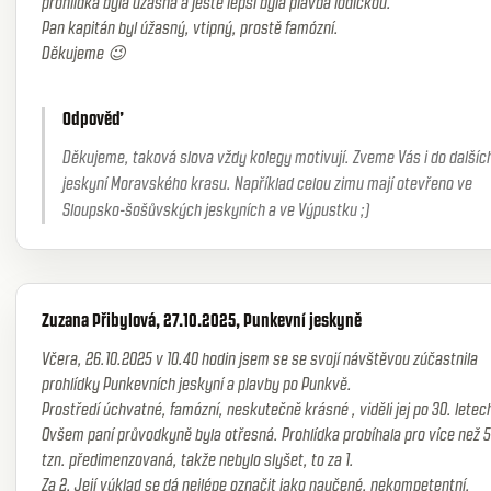
prohlídka byla úžasná a ještě lepší byla plavba lodičkou.
Pan kapitán byl úžasný, vtipný, prostě famózní.
Děkujeme 😉
Odpověď
Děkujeme, taková slova vždy kolegy motivují. Zveme Vás i do dalšíc
jeskyní Moravského krasu. Například celou zimu mají otevřeno ve
Sloupsko-šošůvských jeskyních a ve Výpustku ;)
Zuzana Přibylová, 27.10.2025, Punkevní jeskyně
Včera, 26.10.2025 v 10.40 hodin jsem se se svojí návštěvou zúčastnila
prohlídky Punkevních jeskyní a plavby po Punkvě.
Prostředí úchvatné, famózní, neskutečně krásné , viděli jej po 30. letec
Ovšem paní průvodkyně byla otřesná. Prohlídka probíhala pro více než 
tzn. předimenzovaná, takže nebylo slyšet, to za 1.
Za 2. Její výklad se dá nejlépe označit jako naučené, nekompetentní,