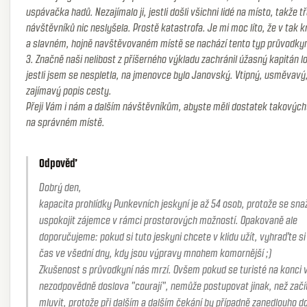
uspávačka hadů. Nezajímalo ji, jestli došli všichni lidé na místo, takže t
návštěvníků nic neslyšela. Prostě katastrofa. Je mi moc líto, že v tak
a slavném, hojně navštěvovaném místě se nachází tento typ průvodky
3. Značně naši nelibost z příšerného výkladu zachránil úžasný kapitán lo
jestli jsem se nespletla, na jmenovce bylo Janovský. Vtipný, usměvavý
zajímavý popis cesty.
Přeji Vám i nám a dalším návštěvníkům, abyste měli dostatek takových
na správném místě.
Odpověď
Dobrý den,
kapacita prohlídky Punkevních jeskyní je až 54 osob, protože se sn
uspokojit zájemce v rámci prostorových možností. Opakovaně ale
doporučujeme: pokud si tuto jeskyni chcete v klidu užít, vyhraďte si
čas ve všední dny, kdy jsou výpravy mnohem komornější ;)
Zkušenost s průvodkyní nás mrzí. Ovšem pokud se turisté na konci 
nezodpovědně doslova "courají", nemůže postupovat jinak, než začí
mluvit, protože při dalším a dalším čekání by případně zanedlouho doš