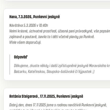
Hana, 7.3.2026, Punkevní jeskyně
Návštěva 5.3.2026 v 10:40h
Velmi krásné, úchvatné prostředí, úžasná paní průvodkyně, vše popsáno
zajímavě a poutavě, bavilo to i děti včetně plavby po Punkvě.
Vřele všem doporučuji.
Odpověď
Děkujeme, zkuste někdy i další zpřístupněné jeskyně Moravského kr
Balcarku, Kateřinskou, Sloupsko-šošůvské či Výpustek ;)
Antónia Steigerová , 17.11.2025, Punkevní jeskyně
Dobrý den, dnes 17.11 2025 jsme s rodinou navštívili Punkevní jeskyně,