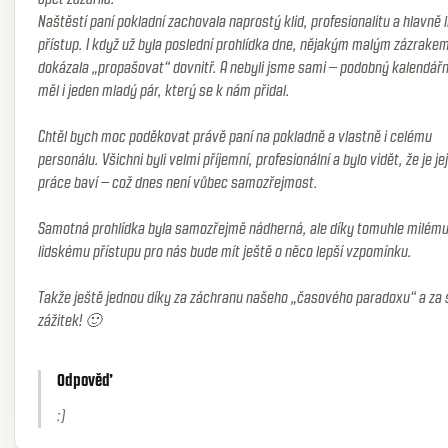
Naštěstí paní pokladní zachovala naprostý klid, profesionalitu a hlavně 
přístup. I když už byla poslední prohlídka dne, nějakým malým zázrake
dokázala „propašovat“ dovnitř. A nebyli jsme sami – podobný kalendářní
měl i jeden mladý pár, který se k nám přidal.
Chtěl bych moc poděkovat právě paní na pokladně a vlastně i celému
personálu. Všichni byli velmi příjemní, profesionální a bylo vidět, že je je
práce baví – což dnes není vůbec samozřejmost.
Samotná prohlídka byla samozřejmě nádherná, ale díky tomuhle milém
lidskému přístupu pro nás bude mít ještě o něco lepší vzpomínku.
Takže ještě jednou díky za záchranu našeho „časového paradoxu“ a za 
zážitek! 🙂
Odpověď
:)