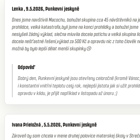
Lenka , 9.5.2026, Punkevní jeskyně
Dnes jsme navštívili Macochu, bohužel skupina cca 45 návštěvníků na 
prohlidce, velká katastrofa,byli jsme na konci prohlídky a bohužel jsme
neslyšeli žádný výklad, slečna mluvila docela potichu a velká skupina lid
docela nešťastné řešení,výklad za 500 Kč a opravdu nic z toho člověk 
možná by bylo lepší dělat menší skupinky😢
Odpověď
Dobrý den, Punkevní jeskyně jsou otevřeny celoročně (kromě Vánoc)
i konstantní vnitřní teplotu celý rok, nejlepší jistota jak si užit prohlí
opravdu v klidu, je přijít například v listopadu až únoru ;)
Ivana Prieložná , 5.5.2026, Punkevní jeskyně
Zároveň by som chcela v mene druhej polovice materskej školy v Streč