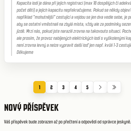
Kapacita lodí je dána při jejich registraci (max 18 dospělých či adekv
počet dětí) a jejich kapacitu nepřekračujeme. Pokud se někdy objeví
například "mohutnější" cestující a vejdou se jen dva vedle sebe, je 
aby se ostatní vměstnali na zbylá místa, vždy ale za podmínky sezen
jízdě. Mrzí nás, pokud jste narazili zrovna na takovouto situaci. Poc
ale prosím, že provoz nabíjených elektrických lodí s vyškolenými ka
není zrovna levný a nelze vypravit další loď jen např. kvůli 1-3 cestuj
Děkujeme
1
2
3
4
5
NOVÝ PŘÍSPĚVEK
Váš příspěvek bude zobrazen až po přečtení a odpovědi od správce jeskyně