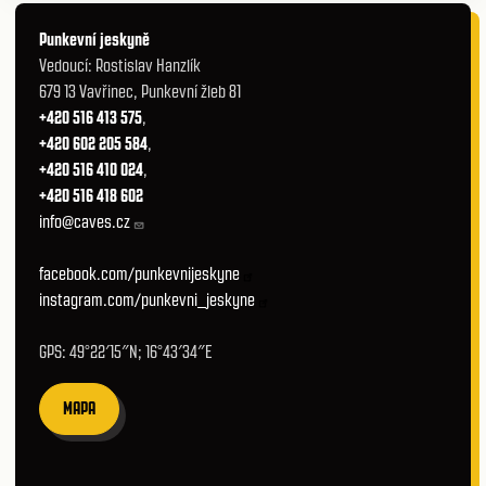
Punkevní jeskyně
Vedoucí: Rostislav Hanzlík
679 13 Vavřinec, Punkevní žleb 81
+420 516 413 575
,
+420 602 205 584
,
+420 516 410 024
,
+420 516 418 602
info@caves.cz
facebook.com/punkevnijeskyne
instagram.com/punkevni_jeskyne
GPS: 49°22′15″N; 16°43′34″E
MAPA