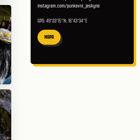
instagram.com/punkevni_jeskyne
GPS: 49°22′15″N; 16°43′34″E
MAPA