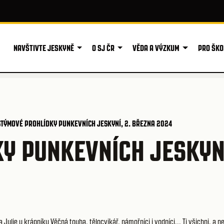
NAVŠTIVTE JESKYNĚ
O SJ ČR
VĚDA A VÝZKUM
PRO ŠKO
TÝMOVÉ PROHLÍDKY PUNKEVNÍCH JESKYNÍ, 2. BŘEZNA 2024
Y PUNKEVNÍCH JESKYN
a Julie u krápníku Věčná touha, tělocvikář, námořníci i vodníci... Ti všichni, a ne