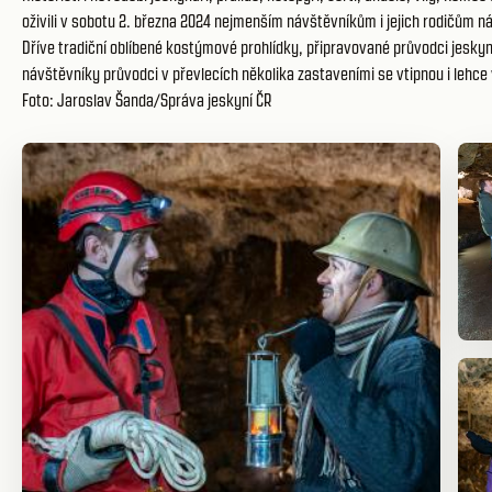
oživili v sobotu 2. března 2024 nejmenším návštěvníkům i jejich rodičům
Dříve tradiční oblíbené kostýmové prohlídky, připravované průvodci jesky
návštěvníky průvodci v převlecích několika zastaveními se vtipnou i lehce 
Foto: Jaroslav Šanda/Správa jeskyní ČR