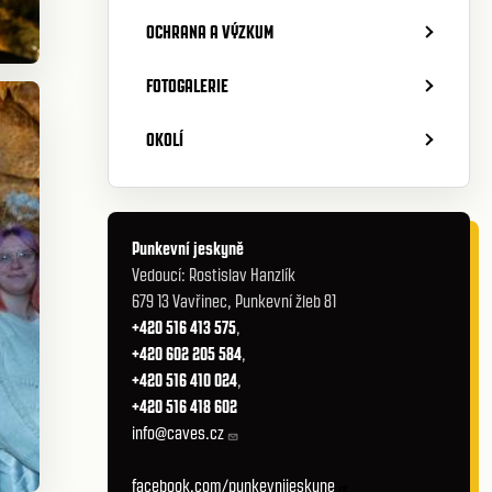
OCHRANA A VÝZKUM
FOTOGALERIE
OKOLÍ
Punkevní jeskyně
Vedoucí: Rostislav Hanzlík
679 13 Vavřinec, Punkevní žleb 81
+420 516 413 575
,
+420 602 205 584
,
+420 516 410 024
,
+420 516 418 602
info@caves.cz
facebook.com/punkevnijeskyne