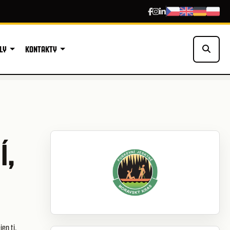
LY
KONTAKTY
Í,
jen ti,