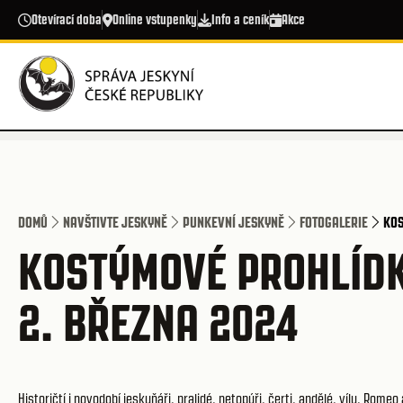
Přejít k hlavnímu obsahu
Otevírací doba
Online vstupenky
Info a ceník
Akce
DOMŮ
NAVŠTIVTE JESKYNĚ
PUNKEVNÍ JESKYNĚ
FOTOGALERIE
KOS
KOSTÝMOVÉ PROHLÍDK
2. BŘEZNA 2024
Historičtí i novodobí jeskyňáři, pralidé, netopýři, čerti, andělé, víly, Romeo 