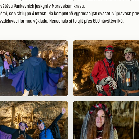
 návštěvu Punkevních jeskyní v Moravském krasu.
němi, se vrátily po 4 letech. Na kompletně vyprodaných dvaceti výpravách pro
vzdělávací formou výkladu. Nenechalo si to ujít přes 600 návštěvníků.