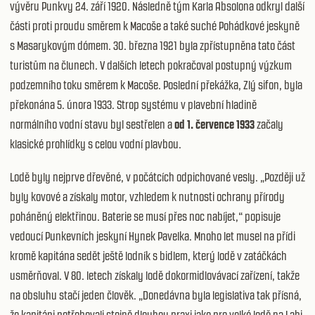
vývěru Punkvy 24. září 1920. Následně tým Karla Absolona odkryl další
části proti proudu směrem k Macoše a také suché Pohádkové jeskyně
s Masarykovým dómem. 30. března 1921 byla zpřístupněna tato část
turistům na člunech. V dalších letech pokračoval postupný výzkum
podzemního toku směrem k Macoše. Poslední překážka, Zlý sifon, byla
překonána 5. února 1933. Strop systému v plavební hladině
normálního vodní stavu byl sestřelen a
od 1. července 1933
začaly
klasické prohlídky s celou vodní plavbou.
Lodě byly nejprve dřevěné, v počátcích odpichované vesly. „Později už
byly kovové a získaly motor, vzhledem k nutnosti ochrany přírody
poháněný elektřinou. Baterie se musí přes noc nabíjet,“ popisuje
vedoucí Punkevních jeskyní Hynek Pavelka. Mnoho let musel na přídi
kromě kapitána sedět ještě lodník s bidlem, který lodě v zatáčkách
usměrňoval. V 80. letech získaly lodě dokormidlovávací zařízení, takže
na obsluhu stačí jeden člověk. „Donedávna byla legislativa tak přísná,
že kapitáni potřebovali stejně dlouhou praxi jako pro velké lodě na Labi