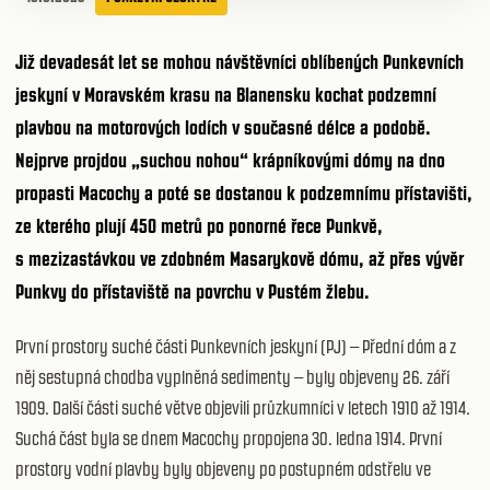
Již devadesát let se mohou návštěvníci oblíbených Punkevních
jeskyní v Moravském krasu na Blanensku kochat podzemní
plavbou na motorových lodích v současné délce a podobě.
Nejprve projdou „suchou nohou“ krápníkovými dómy na dno
propasti Macochy a poté se dostanou k podzemnímu přístavišti,
ze kterého plují 450 metrů po ponorné řece Punkvě,
s mezizastávkou ve zdobném Masarykově dómu, až přes vývěr
Punkvy do přístaviště na povrchu v Pustém žlebu.
První prostory suché části Punkevních jeskyní (PJ) – Přední dóm a z
něj sestupná chodba vyplněná sedimenty – byly objeveny 26. září
1909. Další části suché větve objevili průzkumníci v letech 1910 až 1914.
Suchá část byla se dnem Macochy propojena 30. ledna 1914. První
prostory vodní plavby byly objeveny po postupném odstřelu ve