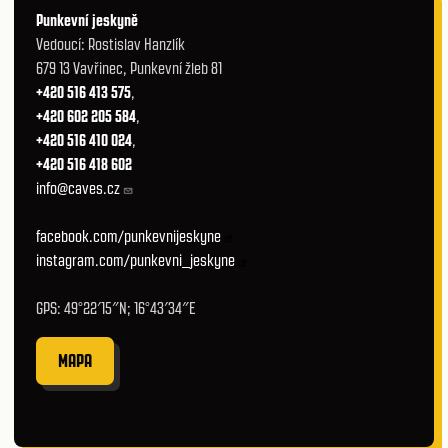
Punkevní jeskyně
Vedoucí: Rostislav Hanzlík
679 13 Vavřinec, Punkevní žleb 81
+420 516 413 575
,
+420 602 205 584
,
+420 516 410 024
,
+420 516 418 602
info@caves.cz
facebook.com/punkevnijeskyne
instagram.com/punkevni_jeskyne
GPS: 49°22′15″N; 16°43′34″E
MAPA