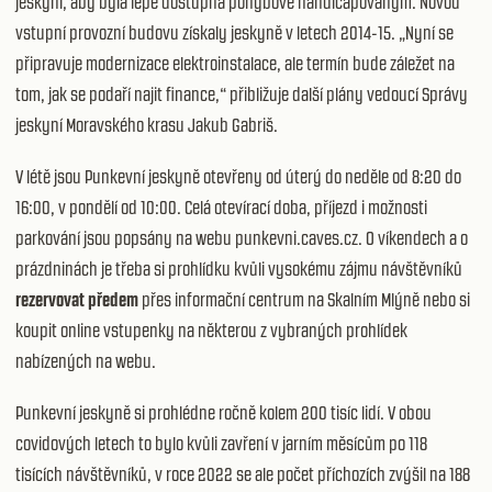
jeskyní, aby byla lépe dostupná pohybově handicapovaným. Novou
vstupní provozní budovu získaly jeskyně v letech 2014-15. „Nyní se
připravuje modernizace elektroinstalace, ale termín bude záležet na
tom, jak se podaří najit finance,“ přibližuje další plány vedoucí Správy
jeskyní Moravského krasu Jakub Gabriš.
V létě jsou Punkevní jeskyně otevřeny od úterý do neděle od 8:20 do
16:00, v pondělí od 10:00. Celá otevírací doba, příjezd i možnosti
parkování jsou popsány na webu
punkevni.caves.cz
. O víkendech a o
prázdninách je třeba si prohlídku kvůli vysokému zájmu návštěvníků
rezervovat předem
přes
informační centrum
na Skalním Mlýně nebo si
koupit online vstupenky na některou z vybraných prohlídek
nabízených na webu.
Punkevní jeskyně si prohlédne ročně kolem 200 tisíc lidí. V obou
covidových letech to bylo kvůli zavření v jarním měsícům po 118
tisících návštěvníků, v roce 2022 se ale počet příchozích zvýšil na 188