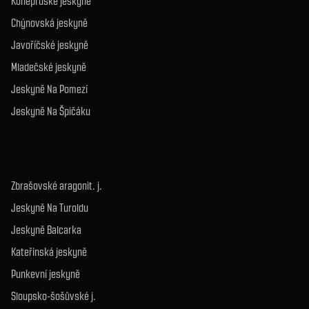
Koněpruské jeskyně
Chýnovská jeskyně
Javoříčské jeskyně
Mladečské jeskyně
Jeskyně Na Pomezí
Jeskyně Na Špičáku
Zbrašovské aragonit. j.
Jeskyně Na Turoldu
Jeskyně Balcarka
Kateřinská jeskyně
Punkevní jeskyně
Sloupsko-šošůvské j.