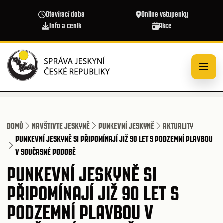
Přejít k hlavnímu obsahu
Otevírací doba
Online vstupenky
Info a ceník
Akce
DOMŮ
NAVŠTIVTE JESKYNĚ
PUNKEVNÍ JESKYNĚ
AKTUALITY
PUNKEVNÍ JESKYNĚ SI PŘIPOMÍNAJÍ JIŽ 90 LET S PODZEMNÍ PLAVBOU
V SOUČASNÉ PODOBĚ
PUNKEVNÍ JESKYNĚ SI
PŘIPOMÍNAJÍ JIŽ 90 LET S
PODZEMNÍ PLAVBOU V