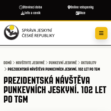
Přejít k hlavnímu obsahu
Otevírací doba
Online vstupenky
Info a ceník
Akce
DOMŮ
NAVŠTIVTE JESKYNĚ
PUNKEVNÍ JESKYNĚ
AKTUALITY
PREZIDENTSKÁ NÁVŠTĚVA PUNKEVNÍCH JESKYNÍ. 102 LET PO TGM
PREZIDENTSKÁ NÁVŠTĚVA
PUNKEVNÍCH JESKYNÍ. 102 LET
PO TGM