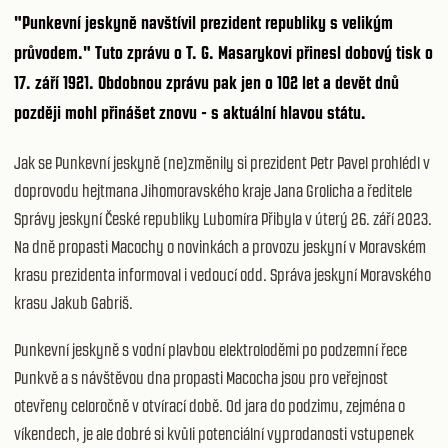
"Punkevní jeskyně navštívil prezident republiky s velikým
průvodem." Tuto zprávu o T. G. Masarykovi přinesl dobový tisk o
17. září 1921. Obdobnou zprávu pak jen o 102 let a devět dnů
později mohl přinášet znovu - s aktuální hlavou státu.
Jak se Punkevní jeskyně (ne)změnily si prezident Petr Pavel prohlédl v
doprovodu hejtmana Jihomoravského kraje Jana Grolicha a ředitele
Správy jeskyní České republiky Lubomíra Přibyla v úterý 26. září 2023.
Na dně propasti Macochy o novinkách a provozu jeskyní v Moravském
krasu prezidenta informoval i vedoucí odd. Správa jeskyní Moravského
krasu Jakub Gabriš.
Punkevní jeskyně
s vodní plavbou elektroloděmi po podzemní řece
Punkvě a s návštěvou dna propasti Macocha jsou pro veřejnost
otevřeny celoročně v otvírací době. Od jara do podzimu, zejména o
víkendech, je ale dobré si kvůli potenciální vyprodanosti vstupenek