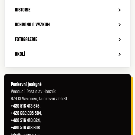
HISTORIE
OCHRANA A VÝZKUM
FOTOGALERIE
OKOLÍ
Punkevní jeskyně
Vedoucí: Rostislav Hanzlík
679 13 Vavřinec, Punkevní žleb 81
+420 516 413 575
,
+420 602 205 584
,
+420 516 410 024
,
+420 516 418 602
info@caves.cz