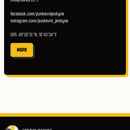
facebook.com/punkevnijeskyne
instagram.com/punkevni_jeskyne
GPS: 49°22′15″N; 16°43′34″E
MAPA