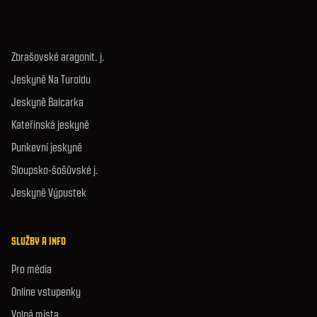
Zbrašovské aragonit. j.
Jeskyně Na Turoldu
Jeskyně Balcarka
Kateřinská jeskyně
Punkevní jeskyně
Sloupsko-šošůvské j.
Jeskyně Výpustek
SLUŽBY A INFO
Pro média
Online vstupenky
Volná místa