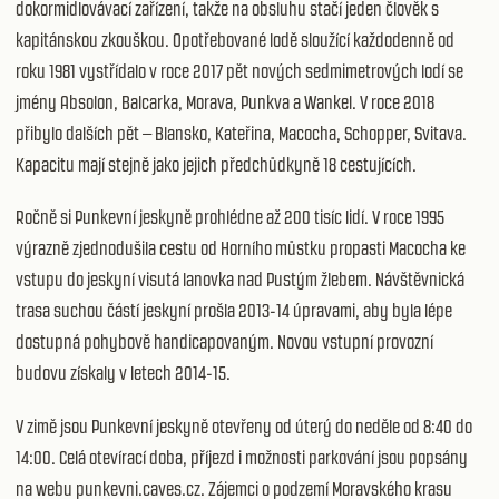
dokormidlovávací zařízení, takže na obsluhu stačí jeden člověk s
kapitánskou zkouškou. Opotřebované lodě sloužící každodenně od
roku 1981 vystřídalo v roce 2017 pět nových sedmimetrových lodí se
jmény Absolon, Balcarka, Morava, Punkva a Wankel. V roce 2018
přibylo dalších pět – Blansko, Kateřina, Macocha, Schopper, Svitava.
Kapacitu mají stejně jako jejich předchůdkyně 18 cestujících.
Ročně si Punkevní jeskyně prohlédne až 200 tisíc lidí. V roce 1995
výrazně zjednodušila cestu od Horního můstku propasti Macocha ke
vstupu do jeskyní visutá lanovka nad Pustým žlebem. Návštěvnická
trasa suchou částí jeskyní prošla 2013-14 úpravami, aby byla lépe
dostupná pohybově handicapovaným. Novou vstupní provozní
budovu získaly v letech 2014-15.
V zimě jsou Punkevní jeskyně otevřeny od úterý do neděle od 8:40 do
14:00. Celá otevírací doba, příjezd i možnosti parkování jsou popsány
na webu
punkevni.caves.cz
. Zájemci o podzemí Moravského krasu