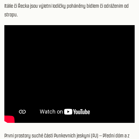
Itálie či Řecka jsou výletní lodičky poháněny bidlem či odrážením od
stropu.
První prostory suché části Punkevních jeskyní (PJ) – Přední dóm a z