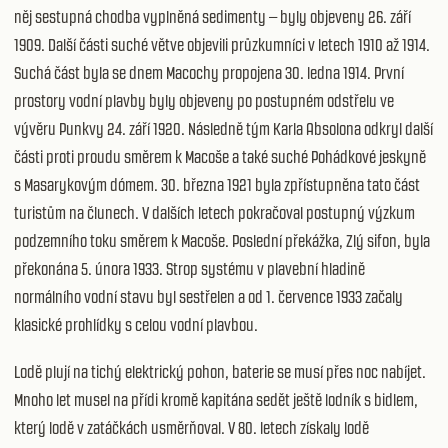
něj sestupná chodba vyplněná sedimenty – byly objeveny 26. září
1909. Další části suché větve objevili průzkumníci v letech 1910 až 1914.
Suchá část byla se dnem Macochy propojena 30. ledna 1914. První
prostory vodní plavby byly objeveny po postupném odstřelu ve
vývěru Punkvy 24. září 1920. Následně tým Karla Absolona odkryl další
části proti proudu směrem k Macoše a také suché Pohádkové jeskyně
s Masarykovým dómem. 30. března 1921 byla zpřístupněna tato část
turistům na člunech. V dalších letech pokračoval postupný výzkum
podzemního toku směrem k Macoše. Poslední překážka, Zlý sifon, byla
překonána 5. února 1933. Strop systému v plavební hladině
normálního vodní stavu byl sestřelen a od 1. července 1933 začaly
klasické prohlídky s celou vodní plavbou.
Lodě plují na tichý elektrický pohon, baterie se musí přes noc nabíjet.
Mnoho let musel na přídi kromě kapitána sedět ještě lodník s bidlem,
který lodě v zatáčkách usměrňoval. V 80. letech získaly lodě