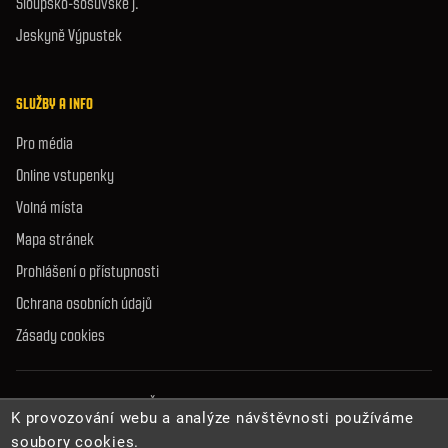
Sloupsko-šošůvské j.
Jeskyně Výpustek
SLUŽBY A INFO
Pro média
Online vstupenky
Volná místa
Mapa stránek
Prohlášení o přístupnosti
Ochrana osobních údajů
Zásady cookies
© 2026 Správa jeskyní České republiky. Všechna práva vyhrazena.
K provozování webu a analýze návštěvnosti používáme
soubory cookies.