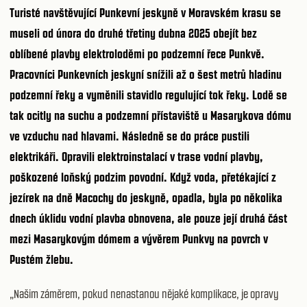
Turisté navštěvující Punkevní jeskyně v Moravském krasu se
museli od února do druhé třetiny dubna 2025 obejít bez
oblíbené plavby elektroloděmi po podzemní řece Punkvě.
Pracovníci Punkevních jeskyní snížili až o šest metrů hladinu
podzemní řeky a vyměnili stavidlo regulující tok řeky. Lodě se
tak ocitly na suchu a podzemní přístaviště u Masarykova dómu
ve vzduchu nad hlavami. Následně se do práce pustili
elektrikáři. Opravili elektroinstalací v trase vodní plavby,
poškozené loňský podzim povodní. Když voda, přetékající z
jezírek na dně Macochy do jeskyně, opadla, byla po několika
dnech úklidu vodní plavba obnovena, ale pouze její druhá část
mezi Masarykovým dómem a vývěrem Punkvy na povrch v
Pustém žlebu.
„Našim záměrem, pokud nenastanou nějaké komplikace, je opravy