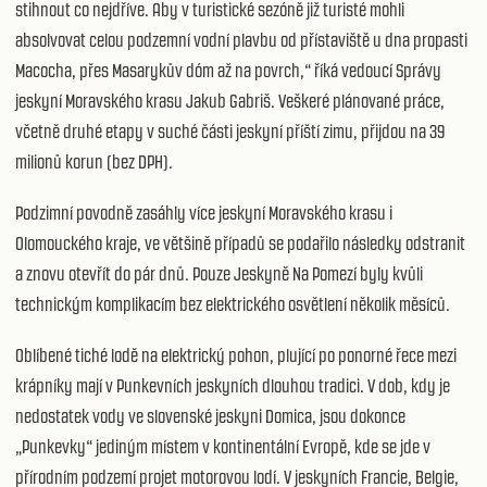
stihnout co nejdříve. Aby v turistické sezóně již turisté mohli
absolvovat celou podzemní vodní plavbu od přístaviště u dna propasti
Macocha, přes Masarykův dóm až na povrch,“ říká vedoucí Správy
jeskyní Moravského krasu Jakub Gabriš. Veškeré plánované práce,
včetně druhé etapy v suché části jeskyní příští zimu, přijdou na 39
milionů korun (bez DPH).
Podzimní povodně zasáhly více jeskyní Moravského krasu i
Olomouckého kraje, ve většině případů se podařilo následky odstranit
a znovu otevřít do pár dnů. Pouze Jeskyně Na Pomezí byly kvůli
technickým komplikacím bez elektrického osvětlení několik měsíců.
Oblíbené tiché lodě na elektrický pohon, plující po ponorné řece mezi
krápníky mají v Punkevních jeskyních dlouhou tradici. V dob, kdy je
nedostatek vody ve slovenské jeskyni Domica, jsou dokonce
„Punkevky“ jediným místem v kontinentální Evropě, kde se jde v
přírodním podzemí projet motorovou lodí. V jeskyních Francie, Belgie,