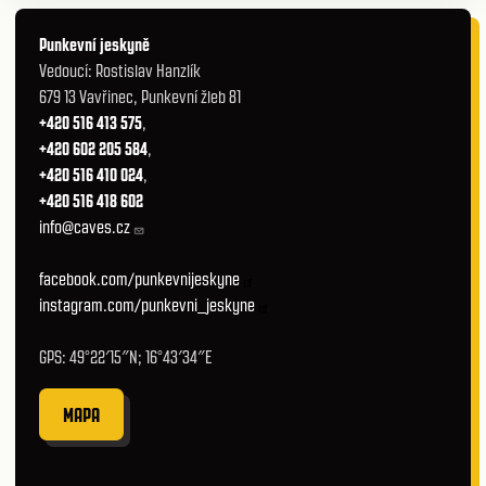
Punkevní jeskyně
Vedoucí: Rostislav Hanzlík
679 13 Vavřinec, Punkevní žleb 81
+420 516 413 575
,
+420 602 205 584
,
+420 516 410 024
,
+420 516 418 602
info@caves.cz
facebook.com/punkevnijeskyne
instagram.com/punkevni_jeskyne
GPS: 49°22′15″N; 16°43′34″E
MAPA