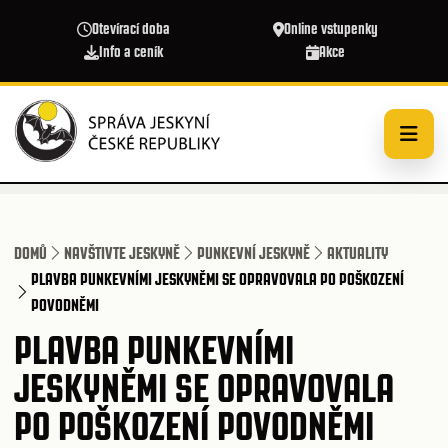
Přejít k hlavnímu obsahu
Otevírací doba
Online vstupenky
Info a ceník
Akce
DOMŮ
NAVŠTIVTE JESKYNĚ
PUNKEVNÍ JESKYNĚ
AKTUALITY
PLAVBA PUNKEVNÍMI JESKYNĚMI SE OPRAVOVALA PO POŠKOZENÍ
POVODNĚMI
PLAVBA PUNKEVNÍMI
JESKYNĚMI SE OPRAVOVALA
PO POŠKOZENÍ POVODNĚMI