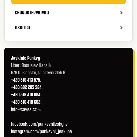
CHARAKTERYSTYKA
OKOLICA
Jaskinie Punkvy
Lider: Rostislav Hanzlík
678 01 Blansko, Punkevní žleb 81
+420 516 413 575
,
+420 602 205 584
,
+420 516 410 024
,
+420 516 418 602
info@caves.cz
facebook.com/punkevnijeskyne
instagram.com/punkevni_jeskyne