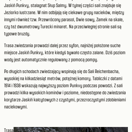
Jaskiń Punkvy, stalagnat Słup Salmy. W tylnej części sali znajduje się
Jeziorko lustrzane. W nim odbijają się ciekawe grupy nacieków, między
innymi również tzw. Przewrócony parasol, Dwie sowy, Zamek na skale,
czy też dwumetrowy Turecki minaret. Na przeciwległej stronie sali są
typowe bruzdy.
Trasa zwiedzania prowadzi dalej przez syfon, najniżej położone suche
miejsce Jaskiń Punkvy, które kiedyś bywało często zalane. Dziś poziom
wody jest automatycznie regulowany z pomocą pompy.
Po długich schodach zwiedzający wspinają się do Sali Reichenbacha,
wysokiej na kilkadziesiąt metrów, potężnej komory. Tabliczki z datami
1914 i 1938 wskazują najwyższy poziom Punkvy podczas powodzi. Z sali
prowadzi kilka wysokich kominów i poziome, niedostępne do zwiedzania
korytarze Jaskiń kalcytowych z czystymi, przezroczystymi zdobieniami
naciekowymi.
Trasa