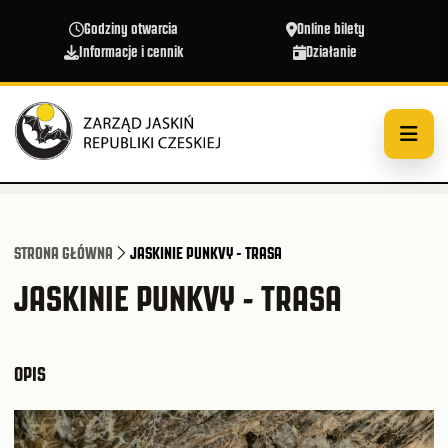
Przejdź do treści
Godziny otwarcia
Online bilety
Informacje i cennik
Działanie
STRONA GŁÓWNA
JASKINIE PUNKVY - TRASA
JASKINIE PUNKVY - TRASA
OPIS