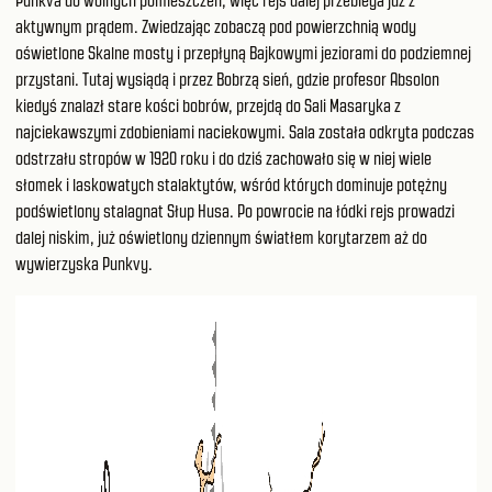
Punkva do wolnych pomieszczeń, więc rejs dalej przebiega już z
aktywnym prądem. Zwiedzając zobaczą pod powierzchnią wody
oświetlone Skalne mosty i przepłyną Bajkowymi jeziorami do podziemnej
przystani. Tutaj wysiądą i przez Bobrzą sień, gdzie profesor Absolon
kiedyś znalazł stare kości bobrów, przejdą do Sali Masaryka z
najciekawszymi zdobieniami naciekowymi. Sala została odkryta podczas
odstrzału stropów w 1920 roku i do dziś zachowało się w niej wiele
słomek i laskowatych stalaktytów, wśród których dominuje potężny
podświetlony stalagnat Słup Husa. Po powrocie na łódki rejs prowadzi
dalej niskim, już oświetlony dziennym światłem korytarzem aż do
wywierzyska Punkvy.