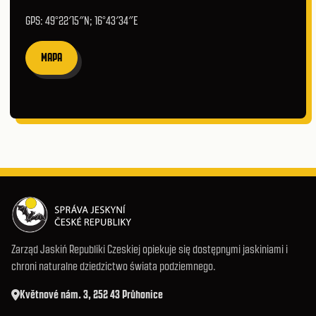
GPS: 49°22′15″N; 16°43′34″E
MAPA
Zarząd Jaskiń Republiki Czeskiej opiekuje się dostępnymi jaskiniami i
chroni naturalne dziedzictwo świata podziemnego.
Květnové nám. 3, 252 43 Průhonice