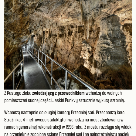
Z Pustego żlebu
zwiedzający z przewodnikiem
wchodzą do wolnych
pomieszczeń suchej części Jaskiń Punkvy sztucznie wykutą sztolnią.
Wchodzą następnie do długiej komory Przedniej sali. Przechodzą koło
Strażnika, 4-metrowego stalaktytu i wchodzą na most zbudowany w
ramach generalnej rekonstrukcji w 1996 roku. Z mostu rozciąga się widok
na przepięknie zdobioną ścianę Przedniej sali i na najpotężniejszy naciek