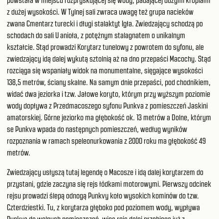
powstała w miejscu rozpryskującej się wody, padającej dużymi kroplami
z dużej wysokości. W Tylnej sali zwraca uwagę też grupa nacieków
zwana Cmentarz turecki i długi stalaktyt Igła. Zwiedzający schodzą po
schodach do sali U anioła, z potężnym stalagnatem o unikalnym
kształcie. Stąd prowadzi Korytarz tunelowy z powrotem do syfonu, ale
zwiedzający idą dalej wykutą sztolnią aż na dno przepaści Macochy. Stąd
rozciąga się wspaniały widok na monumentalne, sięgające wysokości
138,5 metrów, ściany skalne. Na samym dnie przepaści, pod chodnikiem,
widać dwa jeziorka i tzw. Jałowe koryto, którym przy wyższym poziomie
wody dopływa z Przedmacoszego syfonu Punkva z pomieszczeń Jaskini
amatorskiej. Górne jeziorko ma głębokość ok. 13 metrów a Dolne, którym
se Punkva wpada do następnych pomieszczeń, według wyników
rozpoznania w ramach speleonurkowania z 2000 roku ma głębokość 49
metrów.
Zwiedzający usłyszą tutaj legendę o Macosze i idą dalej korytarzem do
przystani, gdzie zaczyna się rejs łódkami motorowymi. Pierwszy odcinek
rejsu prowadzi ślepą odnogą Punkvy koło wysokich kominów do tzw.
Czterdziestki. Tu, z korytarza głęboko pod poziomem wody, wypływa