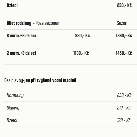
Dzieci
250,- Kč
Bilet rodzinny
- Poza sezonem
Sezon
2 norm.+2 dzieci
980,- Kč
1260,- Kč
2 norm.+3 dzieci
1130,- Kč
1450,- Kč
Bez plavby-
jen při zvýšené vodní hladině
Normalny
250,- Kč
Ulgowy
210,- Kč
Dzieci
120,- Kč