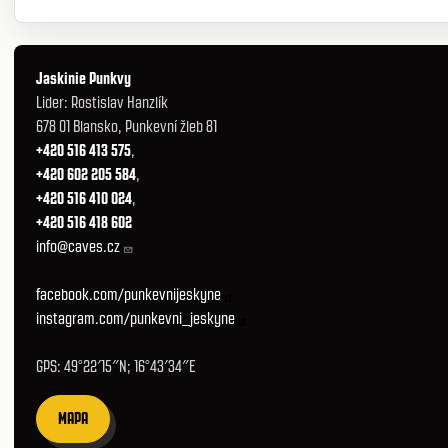
Jaskinie Punkvy
Lider: Rostislav Hanzlík
678 01 Blansko, Punkevní žleb 81
+420 516 413 575
,
+420 602 205 584
,
+420 516 410 024
,
+420 516 418 602
info@caves.cz
facebook.com/punkevnijeskyne
instagram.com/punkevni_jeskyne
GPS: 49°22′15″N; 16°43′34″E
MAPA