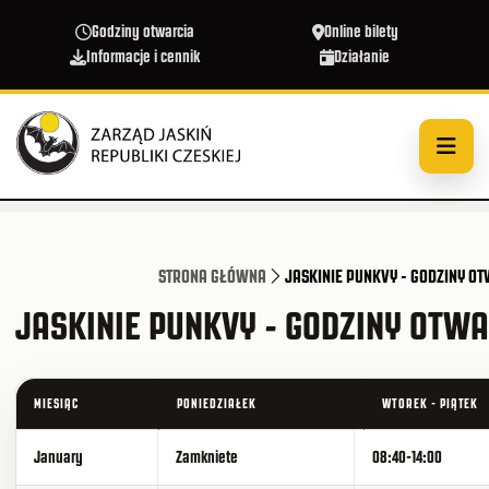
Przejdź do treści
Godziny otwarcia
Online bilety
Informacje i cennik
Działanie
STRONA GŁÓWNA
JASKINIE PUNKVY - GODZINY O
JASKINIE PUNKVY - GODZINY OTW
MIESIĄC
PONIEDZIAŁEK
WTOREK - PIĄTEK
January
Zamkniete
08:40-14:00