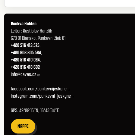
Punkva Höhlen
Leiter: Rostislav Hanzlík
678 01 Blansko, Punkevní žleb 81
+420 516 413 575
,
+420 602 205 584
,
+420 516 410 024
,
+420 516 418 602
info@caves.cz
facebook.com/punkevnijeskyne
instagram.com/punkevni_jeskyne
GPS: 49°22′15″N; 16°43′34″E
MAPPE