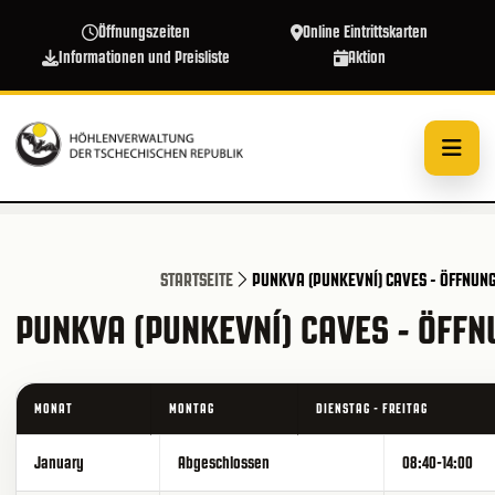
Direkt zum Inhalt
Öffnungszeiten
Online Eintrittskarten
Informationen und Preisliste
Aktion
STARTSEITE
PUNKVA (PUNKEVNÍ) CAVES - ÖFFNUN
PUNKVA (PUNKEVNÍ) CAVES - ÖFFN
MONAT
MONTAG
DIENSTAG - FREITAG
January
Abgeschlossen
08:40-14:00