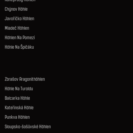
Chýnov Höhle
Javoříčko Höhlen
Mladeč Höhlen
Höhlen Na Pomezí
Höhle Na Špičáku
Zbrašov Aragonithöhlen
Höhle Na Turoldu
Balcarka Höhle
Kateřinská Höhle
Punkva Höhlen
Sloupsko-šošůvské Höhlen