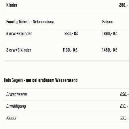
Kinder
250,-
Family Ticket -
Nebensaison
Saison
2 erw.+2 kinder
980,- Kč
1260,- Kč
2 erw+3 kinder
1130,- Kč
1450,- Kč
Kein Segeln -
nur bei erhöhtem Wasserstand
Erwachsene
250,-
Ermäßigung
210,-
Kinder
120,-